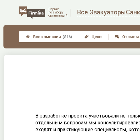
Сервис
Все Эвакуаторы
Санк
по выбору
организаций
Все компании
(816)
Цены
Отзывы



В разработке проекта участвовали не толь
отдельным вопросам мы консультировались
входят и практикующие специалисты, кото